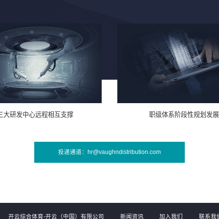
三大研发中心远程相互支撑
职级体系阶段性规划发展
投递通道：hr@vaughndistribution.com
开云综合体育-开云（中国）有限公司
新闻资讯
加入我们
联系我