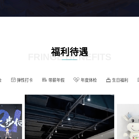
福利待遇
FRINGE BENEFITS
金
弹性打卡
带薪年假
年度体检
生日福利