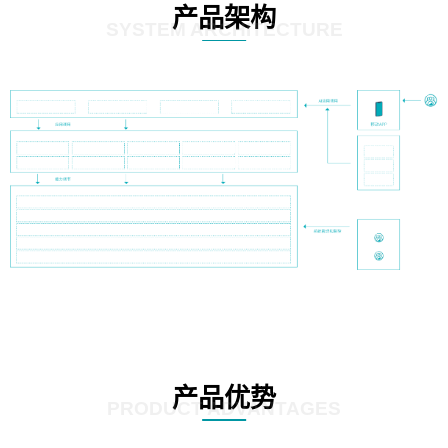
产品架构
SYSTEM ARCHITECTURE
产品优势
PRODUCT ADVANTAGES