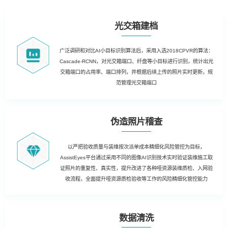
光交箱建档
广泛调研和对比AI小目标识别算法后，采用入选2018CPVR的算法：
Cascade-RCNN，对光交箱端口、纤盘等小目标进行识别，统计出光
交箱端口的占用率、端口排列，并根据后续上传的照片实时更新，规
范管理光交箱端口
伪造照片稽查
以严把验收质量与装维按次派单成本精细化风险管控为目标，
AssistEyes平台通过采用不同的图像AI识别技术实时验证装维施工取
证照片的重复性、真实性，提升改进了各种哑资源装维质检、入网验
收流程，全面提升哑资源质检验收等工作的风险精细化管控能力
数据清洗