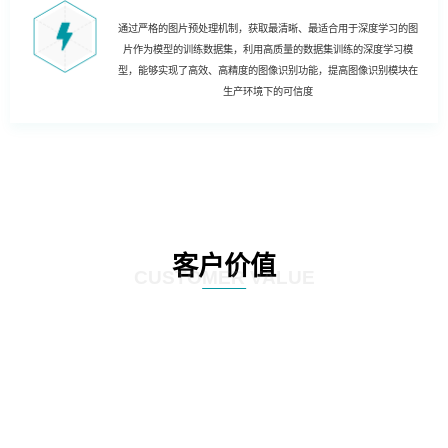
通过严格的图片预处理机制，获取最清晰、最适合用于深度学习的图
片作为模型的训练数据集，利用高质量的数据集训练的深度学习模
型，能够实现了高效、高精度的图像识别功能，提高图像识别模块在
生产环境下的可信度
客户价值
CUSTOMER VALUE
01
实现哑资源自动盘查