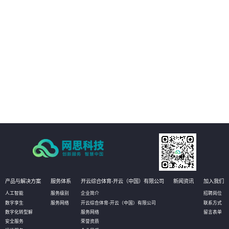
02
实现哑资源施工全覆盖自动质检
03
减少人工参与环节
04
改善工作效率
产品与解决方案
服务体系
开云综合体育-开云（中国）有限公司
新闻资讯
加入我们
人工智能
服务级别
企业简介
招聘岗位
数字孪生
服务网络
开云综合体育-开云（中国）有限公司
联系方式
数字化转型解
服务网络
留言表单
安全服务
荣誉资质