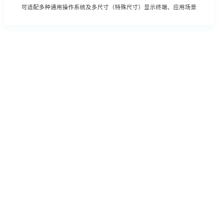
可适配多种通用操作系统及多尺寸（特殊尺寸）显示终端、应用场景