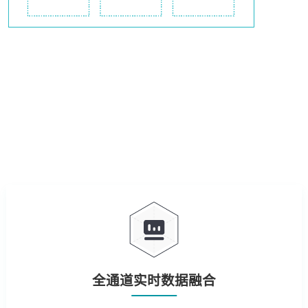
全通道实时数据融合