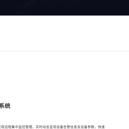
系统
实现远程集中监控管理，实时动态呈现设备告警信息及设备参数，快速