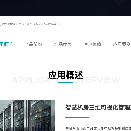
T)平台及解决方案
>
DT解决方案-智慧数据中心
用概述
产品架构
产品优势
客户价值
应用案例
应用概述
APPLICATION OVERVIEW
智慧机房三维可视化管理
智慧数据中心三维可视化管理系统对机房