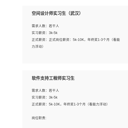
空间设计师实习生（武汉）
需求人数：若干人
实习薪资：3k-5k
正式薪资：正式岗位薪资：5k-10K，年终奖1-3个月（看能
力浮动）
岗位职责：
1、 沟通客户需求，分析其实施的可行性，辅助项目经理完
成展示策划、设计；
软件支持工程师实习生
2、 把握设计时间节点，控制设计进度，完成展示设计任
务；
需求人数：若干人
3、配合平面设计师完成项目最终的整体汇报方案；参与项
实习薪资：3k-5k
目例会，项目完工总结报告，设计项目文件管理和资料库维
正式薪资：5k-10K，年终奖1-3个月（看能力浮动）
护；
4、 创新设计表现形式，优化流程、提高设计工作效率；
岗位职责:
5、 设计内容包括但不限于：展厅/博物馆/展馆的规划与空
1. 为企业客户提供软件技术服务。包括安装、升级、配置、