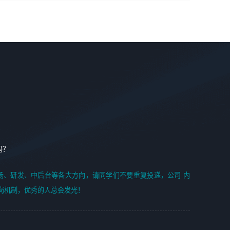
学能力;
案编写、项目申报方案编写；
6. 了解前端设计及后端开发, 可快速和同事对接工作;
2、人才队伍建设：完善SPL人才沉淀，积聚力量，为公司
7. 了解或熟悉 WebGL 及相关框架优先。
各省项目打单提供全面支撑。
任职要求：
1. 熟悉 Javascript, CSS, HTML, Vue, Git;
2. 熟悉 前端常用框架, 能独立完成设计给予的 UI 效果;
3. 有良好的代码习惯, 低级错误出现频率低;
4. 具备优秀的沟通和协调能力，能承受比较大的工作压力;
5. 自我驱动力强, 能自主学习新知识新技术, 并具有较强的自
学能力;
6. 了解前端设计及后端开发, 可快速和同事对接工作;
吗？
7. 了解或熟悉 WebGL 及相关框架优先。
（岗位人员专职于行业应用解决方案、项目申报方案、投标
场、研发、中后台等各大方向，请同学们不要重复投递，公司 内
方案的策划编写）
岗机制，优秀的人总会发光！