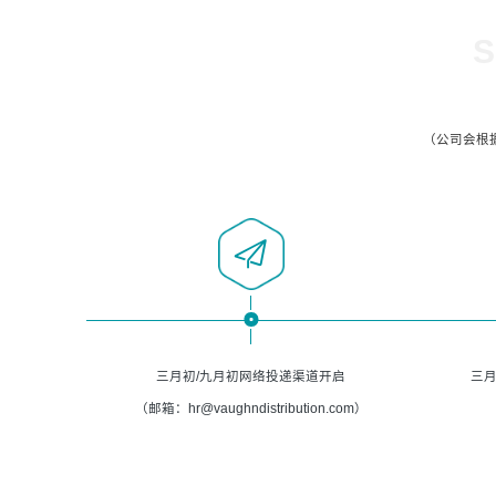
S
（公司会根
三月初/九月初网络投递渠道开启
三月
（邮箱：hr@vaughndistribution.com）