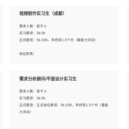
视频制作实习生（成都）
需求人数：若干人
实习薪资：3k-5k
正式薪资：5k-10K，年终奖1-3个月（看能力浮动）
岗位职责：
1、各类企业宣传片视频的剪辑和片头片尾包装；
2、广告片的后期剪辑与整体特效合成；
3、特效及动画制作并了解后期合成软件。
需求分析顾问/平面设计实习生
岗位要求：
需求人数：若干人
1、热爱影视，责任心强，有强烈的兴趣和后期制作的主观
实习薪资：3k-5k
能动性；
正式薪资：正式岗位薪资：5k-10K，年终奖1-3个月（看能
2、熟练使用After Effect、Photo Shop、熟练掌握视频剪辑
力浮动）
和特效包装软件；
3、能对影片后期进行整体调色控制，具备一定审美感；
岗位职责：