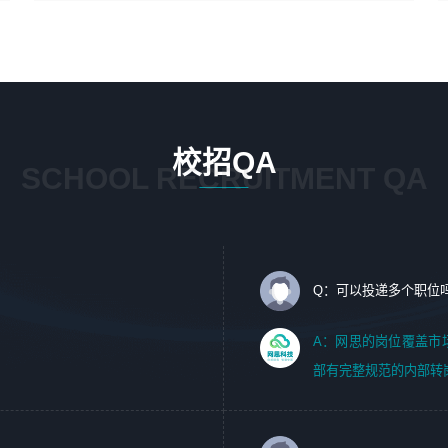
4、在剪辑上会思考，有一定编导思维；
1、 沟通客户需求，分析其实施的可行性，辅助项目经理完
5、踏实， 勤奋，愿意在工作中不断学习，提高自我；
成展示策划、设计；
6、能与同事友好相处。
2、 把握设计时间节点，控制设计进度，完成展示设计任
务；
3、配合平面设计师完成项目最终的整体汇报方案；参与项
目例会，项目完工总结报告，设计项目文件管理和资料库维
校招QA
护；
SCHOOL RECRUITMENT QA
4、 创新设计表现形式，优化流程、提高设计工作效率；
5、 设计内容包括但不限于：展厅/博物馆/展馆的规划与空
间设计，人机界面设计，标志及吉祥物设计，效果图后期处
理等。
Q：可以投递多个职位
岗位要求：
1、艺术设计类相关专业；（其中需求分析顾问不限专业）
A：网思的岗位覆盖市
2、热爱展览展示设计工作，熟悉行业动向，设计专业知识
部有完整规范的内部转
和产品专业知识；
3、具有良好的人际沟通、准确判断客户需求并执行的能
力、较强的团队合作能力和服务意识。