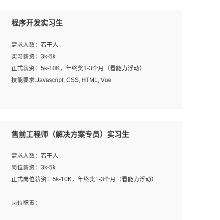
程序开发实习生
需求人数：若干人
实习薪资：3k-5k
正式薪资：5k-10K，年终奖1-3个月（看能力浮动）
技能要求:Javascript, CSS, HTML, Vue
工作职责：
1. 负责公司的前端项目的开发;
2. 负责公司已有项目的维护及迭代;
售前工程师（解决方案专员）实习生
工作要求:
需求人数：若干人
1. 熟悉 Javascript, CSS, HTML, Vue, Git;
岗位薪资：3k-5k
2. 熟悉前端常用框架, 能独立完成设计给予的 UI 效果;
正式岗位薪资：5k-10K，年终奖1-3个月（看能力浮动）
3. 有良好的代码习惯, 低级错误出现频率低;
4. 具备优秀的沟通和协调能力，能承受比较大的工作压力;
岗位职责：
5. 自我驱动力强, 能自主学习新知识新技术, 并具有较强的自
1、完成主要工作：项目解决方案策划与编写，项目投标方