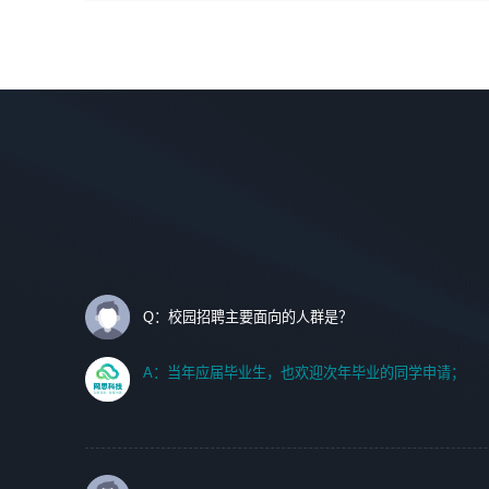
间设计，人机界面设计，标志及吉祥物设计，效果图后期处
调优、故障诊断等工作；
理等。
2. 在此基础上，并能为客户提供客户化技术支持方案，提升
软件使用效率与价值。
岗位要求：
1、艺术设计类相关专业；
任职要求:
2、热爱展览展示设计工作，熟悉行业动向，设计专业知识
1. 计算机专业相关背景；
和产品专业知识；
2. 自我学习和动手能力强，对操作系统、数据库有一定基础
3、具有良好的人际沟通、准确判断客户需求并执行的能
和兴趣；
力、较强的团队合作能力和服务意识。
3.沟通能力强、有基础客户服务意识。
Q：校园招聘主要面向的人群是？
A：当年应届毕业生，也欢迎次年毕业的同学申请；