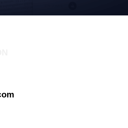
ON
com