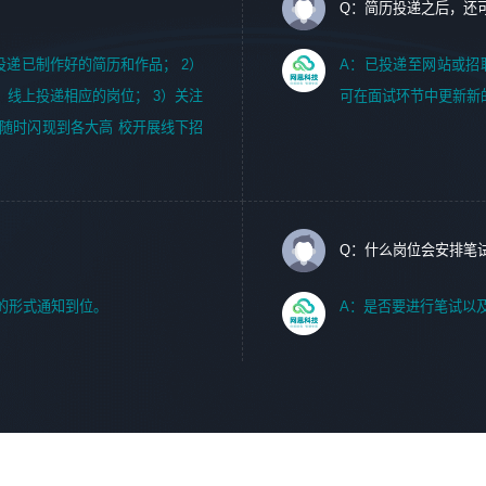
Q：简历投递之后，还
m，投递已制作好的简历和作品； 2）
A：已投递至网站或招
，线上投递相应的岗位； 3）关注
可在面试环节中更新新
随时闪现到各大高 校开展线下招
Q：什么岗位会安排笔
的形式通知到位。
A：是否要进行笔试以