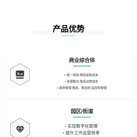
产品优势
PRODUCT ADVANTAGES
商业综合体
• 统一采购:降低采购成本
• 资源整合:降低运营成本
• 高效管理:售前、售后统-监控和管理
园区/街道
• 实现数字化管理
• 提升工作运营效率