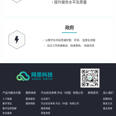
• 提升服务水平及质量
政府
•
以数字化手段贯通供需、评测、 监管全流程
•
试点工作快速推进、快速落地、
快速见效
产品与解决方案
服务体系
开云综合体育-开云（中国）有限公司
新闻资讯
加入我们
人工智能
服务级别
企业简介
招聘岗位
数字孪生
服务网络
开云综合体育-开云（中国）有限公司
联系方式
数字化转型解
服务网络
留言表单
安全服务
荣誉资质