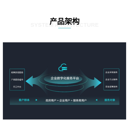
产品架构
SYSTEM ARCHITECTURE