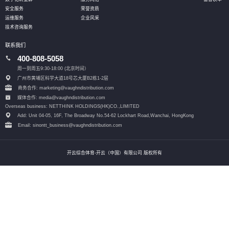
安全服务
荣誉资质
运维服务
企业风采
技术咨询服务
联系我们
400-808-5058
周一到周五9:30-18:00 (北京时间）
广州市黄埔区科学大道18号芯大厦B2栋1-2层
商务合作: marketing@vaughndistribution.com
媒体合作: media@vaughndistribution.com
Overseas business: NETTHINK HOLDINGS(HK)CO.,LIMITED
Add: Unit 04-05, 16F, The Broadway No.54-62 Lockhart Road,
Wanchai, HongKong
Email: sinontt_business@vaughndistribution.com
开云综合体育-开云（中国）有限公司 版权所有