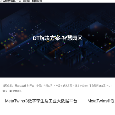
开云综合体育-开云（中国）有限公司
DT解决方案-智慧园区
当前位置：
开云综合体育-开云（中国）有限公司
>
产品与解决方案
>
数字孪生(DT)平台及解决方案
>
DT
解决方案-智慧园区
MetaTwins®数字孪生及工业大数据平台
MetaTwin