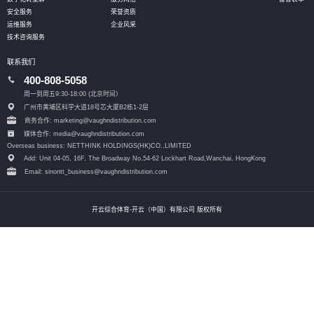
安全服务
荣誉资质
运维服务
企业风采
技术咨询服务
联系我们
400-808-5058
周一到周五9:30-18:00 (北京时间）
广州市黄埔区科学大道18号芯大厦B2栋1-2层
商务合作: marketing@vaughndistribution.com
媒体合作: media@vaughndistribution.com
Overseas business: NETTHINK HOLDINGS(HK)CO.,LIMITED
Add: Unit 04-05, 16F, The Broadway No.54-62 Lockhart Road,
Wanchai, HongKong
Email: sinontt_business@vaughndistribution.com
开云综合体育-开云（中国）有限公司 版权所有