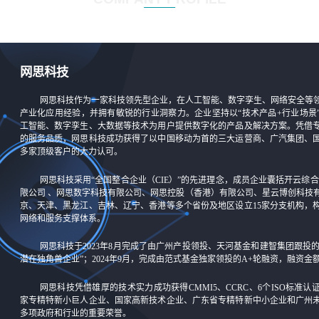
网思科技
网思科技作为一家科技领先型企业，在人工智能、数字孪生、网络安全等
产业化应用经验，并拥有敏锐的行业洞察力。企业坚持以“技术产品+行业场景
工智能、数字孪生、大数据等技术为用户提供数字化的产品及解决方案。凭借
的服务品质，网思科技成功获得了以中国移动为首的三大运营商、广汽集团、
多家顶级客户的大力认可。
网思科技采用“全国整合企业（CIE）”的先进理念，成员企业囊括开云综
限公司 、网思数字科技有限公司、网思控股（香港）有限公司、星云博创科技
京、天津、黑龙江、吉林、辽宁、香港等多个省份及地区设立15家分支机构，
网络和服务支撑体系。
网思科技于2023年8月完成了由广州产投领投、天河基金和建智集团跟投
潜在独角兽企业”；2024年9月，完成由范式基金独家领投的A+轮融资，融资
网思科技凭借雄厚的技术实力成功获得CMMI5、CCRC、6个ISO标准
家专精特新小巨人企业、国家高新技术企业、广东省专精特新中小企业和广州
多项政府和行业的重要荣誉。