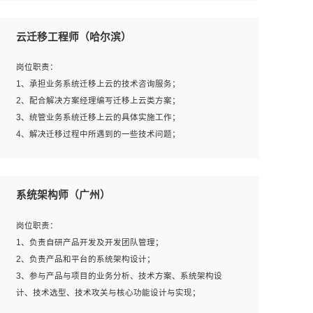
1、全日制本科及以上学历，计算机相关专业毕业，一年以
上前端开发工作经验；
云迁移工程师（哈尔滨）
2、熟练掌握HTML、CSS、JavaScript等web相关技术；
3、熟悉react/vue/angular任何一种前端框架，熟悉react优
岗位职责：
先；
1、承担业务系统迁移上云的技术咨询服务；
4、熟悉webpack配置和git操作；
2、配合解决方案经理编写迁移上云类方案；
5、善于沟通，具有团队意识；
3、统管业务系统迁移上云的具体实施工作；
4、解决迁移过程中所遇到的一些技术问题；
岗位要求：
系统架构师（广州）
1、专科及以上学历，三年以上工作经验，计算机等相关专
业；
岗位职责：
2、具备常见业务系统资源评估、部署优化和故障排查的能
1、负责自研产品开发及开发团队管理；
力；
2、负责产品和平台的系统架构设计；
3、熟悉常见操作系统、存储、网络、 IO 等相关原理；
3、参与产品与项目的业务分析、技术方案、系统架构设
4、具有迁移工具实操经验，具备P2V、V2V迁移能力；
计、技术选型、技术攻关与核心功能设计与实现；
5、熟练华为、VMware虚拟化、云计算及云存储技术；
4、根据业务及技术发展，做前瞻性的技术分析、研究及应