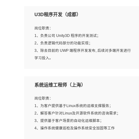
U3D程序开发（成都）
岗位职责：
1、负责公司 Unity3D 程序的开发测试；
2、负责逻辑代码部分的功能实现；
3、除去目前的 UWP 端程序开发发布, 后续对多端开发进行
学习投入。
岗位要求：
系统运维工程师（上海）
1、全日制本科相关专业，具有相关开发经验?年以上；
2、熟练掌握 Unity3D 程序开发，精通 C# 语言开发；
岗位职责：
3、具有大量插件的使用调试经历，开发测试过 UWP 端程
1、为客户提供基于Linux系统的运维支撑服务；
序者优先；
2、解答客户针对Linux及开源软件系统的咨询需求；
4、有良好的沟通能力和团队合作意识；
3、提供基于客户场景的自动化运维脚本；
5、开发过 HoloLens 程序者优先。
4、操作系统健康巡检及操作系统安全加固等工作