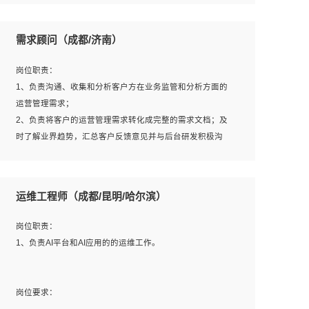
6、熟悉主流数据库、应用服务器、中间件部署架构和运维
用；
方法；
5、根据业务架构设计与业务需求，上接业务设计下接系统
需求顾问（成都/济南）
7、具备资源池迁移、应用及数据迁移、异构数据迁移相关
设计，编写系统概要设计，指导技术骨干进行系统详细设
经验；
计。
岗位职责：
8、具有HCIE/H3CIE/VMware/阿里云等云计算方向认证者
1、负责沟通、收集和分析客户方在业务监管和分析方面的
优先；
运营管理需求；
岗位要求：
2、负责将客户的运营管理需求转化成完整的需求文档；及
1、全日制统招本科及以上学历，计算机相关专业毕业，5年
时了解业界趋势，汇总客户反馈意见并与后台研发积极沟
以上开发工作经验；
通，从而提升产品在市场中的竞争力；
2、具有扎实的java编程功底和良好的编码习惯，有分布
3、配合客户整理项目汇报材料。
式、多线程及高并发系统开发经验和性能调优经验尤佳；熟
运维工程师（成都/昆明/哈尔滨）
悉JVM调优；掌握基础中间件、基础架构方案和云平台、云
产品功能特性，熟练使用相关平台的功能和了解其背后实现
岗位要求：
岗位职责：
机制；
1、3年以上运营或解决方案的工作经验。
1、负责AI平台和AI应用的的运维工作。
3、精通主流开发框架经验，精通一门主流开发语言；熟悉
2、具备良好的逻辑能力、沟通能力和文字处理能力，能够
主流开源框架源码；
从海量数据中发现关键特征，可独立提出完整的优化方案,
4、具有一定的大中型项目参与经验，有中间件、基础组件
并推动方案执行达成结果；熟练使用PPT、WORD、
岗位要求：
和框架的研发经验，具备研发管理流程建设经验；
EXCEL等办公软件；