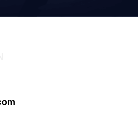
N
com