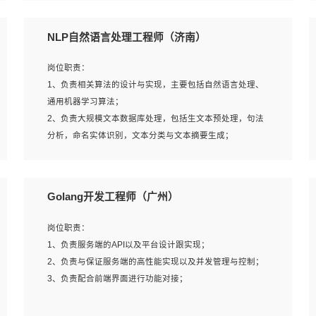
5、完成其他上级领导交予的任务和工作。
NLP自然语言处理工程师（济南）
岗位要求：
岗位职责：
1、本科以上学历，一年以上需求分析相关经验者优先；
1、负责相关算法的设计与实现，主要包括自然语言处理、
2、熟悉产品及需求规划工具，如:Axure、Xmind、MS
通用机器学习算法；
Project等；
2、负责大规模文本数据库处理，包括生文本预处理，句法
3、具备良好的交流协调能力，有较强的责任感、工作积极
分析，命名实体识别，文本分类与文本摘要生成；
主动；
3、跟踪自然语言处理的前沿技术和业界先进的模型应用；
4、有较强的系统需求分析、文档编写能力、沟通能力；
4、负责问答系统的搭建和知识图谱的建立；
5、具备与多团队合作的经验，良好团队协作精神；
Golang开发工程师（广州）
岗位要求：
岗位职责：
1、1年及以上自然语言处理方向研究或工作经验，统招本科
1、负责服务端的API以及平台设计跟实现；
及以上学历；
2、负责与保证服务端的高性能实现以及并发管理与控制；
2、熟悉tensorflow，keras，pytorch等常规深度学习框架，
3、负责配合前端界面进行功能对接；
快速根据客户需求实现有效的模型；
3、熟悉掌握至少一种编程语言，如：Python，Java；