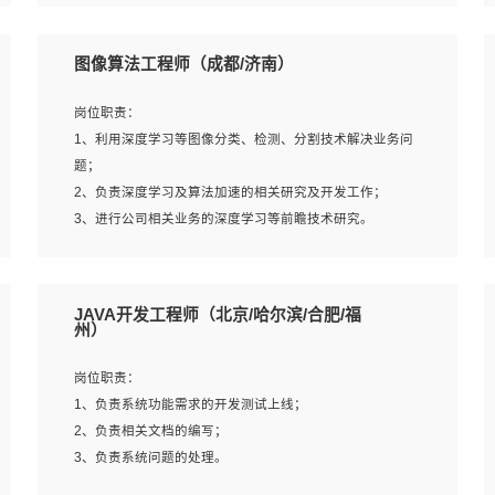
4、 熟悉NLP相关算法与实现；
岗位要求：
5、至少有一次及以上问答系统的项目实践，熟悉问答系统
1、本科及以上学历，计算机相关专业；
图像算法工程师（成都/济南）
全流程开发者优先；
2、1年以上Golang开发工作经验，能独立完成相应项目开
6、有较强的问题分析和处理能力，良好的团队合作意识；
发；
岗位职责：
7、 参与过相关竞赛或科研项目者优先。
3、基础扎实、熟悉数据结构与算法，熟悉多线程、多进
1、利用深度学习等图像分类、检测、分割技术解决业务问
程、IO复用等并发编程思维与实现，熟悉常用开源框架及设
题；
计模式；
2、负责深度学习及算法加速的相关研究及开发工作；
4、熟悉Golang、连接池、消息队列等组件使用、熟悉后端
3、进行公司相关业务的深度学习等前瞻技术研究。
开发、测试、调试流程跟工具使用；
5、对技术有激情，喜欢钻研，能快速接受和掌握新技术，
学习能力和工作责任心强，良好的沟通表达能力和团队协作
岗位要求：
JAVA开发工程师（北京/哈尔滨/合肥/福
能力。
1、统招本科以上学历，图形图像、计算机或数学相关专
州）
业；
2、2年以上图像处理开发经验，熟悉python和spark开发；
岗位职责：
3、熟练使用TensorFlow、Theano、Keras 及 Caffe 任意一
1、负责系统功能需求的开发测试上线；
种主流深度学习框架搭建深度学习系统环境；
2、负责相关文档的编写；
4、熟悉OPENCV、HALCON等常用图像处理软件，熟练进
3、负责系统问题的处理。
行图像处理；