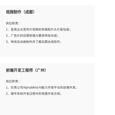
视频制作（成都）
岗位职责：
1、各类企业宣传片视频的剪辑和片头片尾包装；
2、广告片的后期剪辑与整体特效合成；
3、特效及动画制作并了解后期合成软件。
岗位要求：
1、热爱影视，责任心强，有强烈的兴趣和后期制作的主观
前端开发工程师（广州）
能动性；
2、熟练使用After Effect、Photo Shop、熟练掌握视频剪辑
岗位职责：
和特效包装软件；
1、负责公司AlphaMind AI能力开放平台的前端开发；
3、能对影片后期进行整体调色控制，具备一定审美感；
2、编写系统开发过程中的相遇开发文档；
4、在剪辑上会思考，有一定编导思维；
5、踏实， 勤奋，愿意在工作中不断学习，提高自我；
6、能与同事友好相处。
岗位要求：