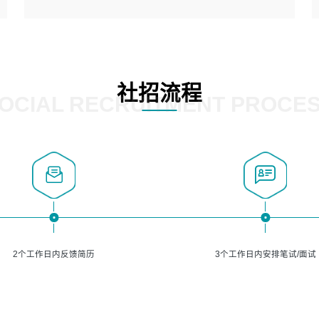
5、熟悉主流的分类算法、聚类算法和关联分析算法原理，
能熟练使用神经网络算法的进行业务建模；
岗位要求：
6、对OCR领域有深入的研究，熟悉模型调参，压缩和整型
1、精通java编程，熟悉vue和jsp编程；
化方法；
2、熟悉linux命令；
7、熟悉mysql、oracle、MongoDB、redis等其中一种数据
3、熟练使用springmvc、springcloud、webservice等框架
社招流程
库使用。
进行开发；
OCIAL RECRUITMENT PROCE
4、熟练使用oracle、mysql进行开发；
5、熟悉流程开发如使用activiti；
6、计算机相关专业本科以上学历，3年以上开发工作经验。
2个工作日内反馈简历
3个工作日内安排笔试/面试