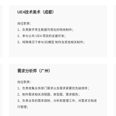
UE4技术美术（成都）
岗位职责：
1、负责数字孪生数据可视化的特效制作；
2、参与公司 UE4 项目的支援开发；
3、特殊情况下参与3D模型 制作及其他相关制作；
岗位要求：
1、全日制本科以上学历，美术、动画相关专业毕业，具有
需求分析师（广州）
相关效果制作经验2年以上；
2、熟练掌握 Particle 或 Niagara 制作特效模块；
岗位职责：
3、想象力丰富, 有一定的艺术审美深度；
1、负责收集业务部门需求以及需求紧要优先级排序；
4、有良好的场景特效搭建功底；
2、制作需求相关流程图、原型图、需求报告；
5、熟悉 3Ds Max 或者 Maya；
3、负责业务的需求调研、分析和管理工作，对需求文档进
6、有良好的沟通能力和团队合作意识；
行管理；
7、参与过建筑结构表现相关项目者优先
4、发现业务操作流程中的痛点，并提出对应的解决方案；