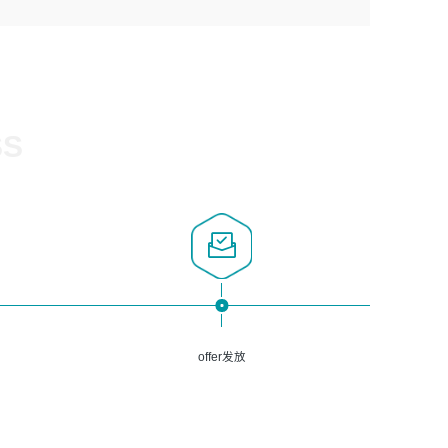
1、计算机相关专业，大专以上学历，2年以上开发运维工作
5、熟悉Spring、Mybatis等开源框架和常用apache组件,熟
3、深入理解公司各项AI产品和技术信息；具有较强的文档
经验；
悉Web服务端开发的各种常用框架和技术Springboot、
编写能力，能独立撰写PPT、方案建议书等，面试时需携带
2、必须具备的能力：有丰富的运维开发和K8S运维经验；
Shiro、springcloud等；熟悉Linux常用命令和了解常用脚
个人制作的专业PPT文件进行展示。
熟悉K8S、Git、docker等相关工具使用；熟练掌握Linux环
本语言，较丰富的线上系统运维经验，复杂问题排查思路清
境下的Shell语言 ；工作责任感强、具有良好的沟通能力、
晰。
服务意识；
SS
3、掌握Linux环境下的Python编程语言；
4、掌握DevOps思想、方法和流程。Jenkins工具使用；
5、掌握常见中间件配置与优化，如mysql、nginx等；
6、掌握服务器的维护，熟悉linux系统的常用操作；
7、掌握和第三方系统API接口的维护操作，和安全漏洞扫描
的修复工作。
offer发放