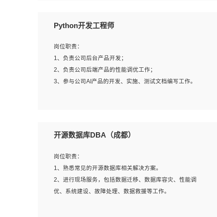
岗位要求：
Python开发工程师
1、全日制本科计算机相关专业毕业，3年以上相关工作经
验；
岗位职责：
2、精通linux操作系统的运行维护，具有故障处理的能力
1、负责公司后台产品开发；
3、熟练使用脚本语言，shell/python任一种，熟练使用
2、负责公司后端产品的性能调优工作；
Ansible
3、参与公司AI产品的开发、实施、测试文档编写工作。
4、熟悉linux常见服务、中间件的基本原理、部署以及故障
处理，如：Mysql、Apache、Nginx、Zabbix、Kafka等
5、熟悉主流虚拟化技术，如：VMware、KVM
岗位要求:
6、具备网络方面的基础知识，熟悉常见的网络协议，如
1、计算机相关专业，本科及以上学历，2年以上后端开发经
开源数据库DBA（成都）
TCP/IP，转发原理，路由优先级等
验，有过运营商项目经验的更佳；
7、了解容器技术，熟悉docker或podman
2、熟练python编程语言，熟悉服务端开发流程，熟悉常见
岗位职责：
8、有良好的文档编写能力和沟通能力，有RHCE证书优先
的算法和数据结构；
1、熟悉常见的开源数据库相关解决方案。
3、熟悉数据库开发，熟悉Mysql、Oracle、MongoDb数据
2、进行现场服务，包括数据迁移、数据库容灾、性能调
库应用开发其中一种；
优、系统建设、故障处理、数据救援等工作。
4、熟悉Python Wed框架（Django/Flask...）代码能力优
秀，熟悉编码规范和具备良好的文档编写能力）；