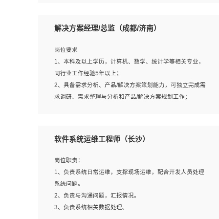
5、沟通表达能力强，具备团队协作能力。
岗位要求：
1、本科以上相关专业毕业，拥有三年以上相关数据工作经
解决方案经理/总监（成都/济南）
验经验。
2、熟悉PostgreSQL、redis、MongoDB、ElasticSearch等
岗位要求
开源数据库运维管理，拥有开发经验优先。
1、本科及以上学历，计算机、数学、统计学等相关专业，
3、熟悉Oracle、MySQL、SQLServer中一种或多种优先。
同行业工作经验5年以上；
4、熟悉Hadoop、HBASE、Spark等大数据平台优先。
2、具备需求分析、产品/解决方案策划能力，可独立完成需
5、熟悉linux或任意一种unix操作系统，如有较强操作系统
求调研、需求整理与分析和产品/解决方案规划工作；
侧工作经验者优先。
3、逻辑缜密，对用户产品/解决方案体验敏感，对数据敏
6、具备丰富的项目实施经验，较强的自我学习能力。
感，有产品/解决方案意识，有主见，以数据为驱动，以结
7、责任心强，为人友好，沟通能力强，具有良好的团队意
果为导向；
软件系统运维工程师（长沙）
识。
4、具有丰富的AI产品/解决方案解决方案经验，能够针对客
户的需求，快速响应输出相关的解决方案，包括视频分析、
岗位职责：
图像识别、NLP、OCR、机器学习等；
1、负责系统日常运维，支撑现场运维，配合开发人员处理
5、具备AI技术背景，掌握TensorFlow、PyTorch、Spark
系统问题。
MLlib、SK-Learn等常见AI算法框架，对人脸识别、目标检
2、负责与沟通问题，汇报情况。
测、图像识别、OCR、NLP等AI算法有深刻理解。具有AI平
3、负责系统相关数据处理。
台级产品/解决方案从业经验者优先。具有大数据技术背景