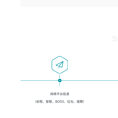
4、负责系统运维相关文档编写。
者优先；
5、负责现场对接客户，沟通事项。
6、具备良好的客户意识与沟通能力，善于学习思考、创新
与团队协作，认真负责、执行力与抗压力强。
岗位要求：
1、计算机相关专业本科以上学历，1年以上软件系统运维经
S
验。
2、精通linux命令。
3、熟悉oracle、mysql 数据库。
4、善于沟通，具有良好的团队合作精神和协作能力。
5、必须有实际的生产环境系统维护经验。
6、有中国移动安全态势系统相关项目经验优先考虑。
网络平台投递
（前程、智联、BOSS、拉勾、猎聘）