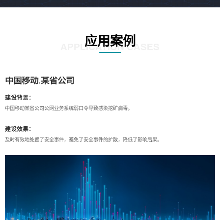
应用案例
APPLICATION CASES
中国移动.某省公司
建设背景：
中国移动某省公司公网业务系统弱口令导致感染挖矿病毒。
建设效果：
及时有效地处置了安全事件，避免了安全事件的扩散，降低了影响后果。