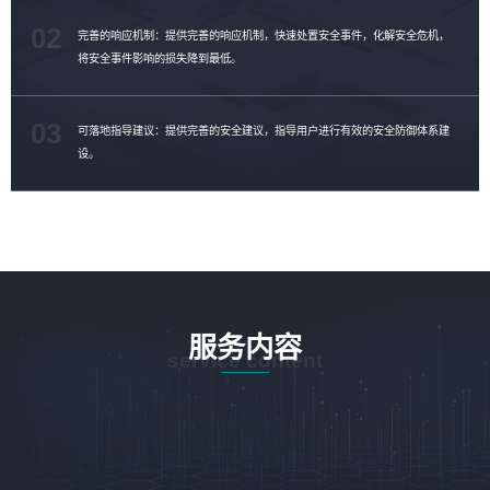
02
完善的响应机制：提供完善的响应机制，快速处置安全事件，化解安全危机，
将安全事件影响的损失降到最低。
03
可落地指导建议：提供完善的安全建议，指导用户进行有效的安全防御体系建
设。
服务内容
service content