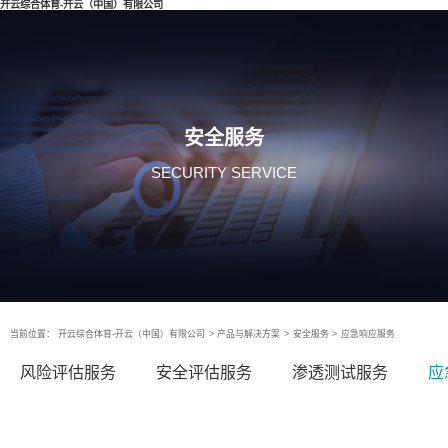
开云综合体育-开云（中国）有限公司
安全服务
SECURITY SERVICE
当前位置：
开云综合体育-开云（中国）有限公司
>
产品与解决方案
>
安全服务
>
应急响应服务
风险评估服务
安全评估服务
渗透测试服务
应