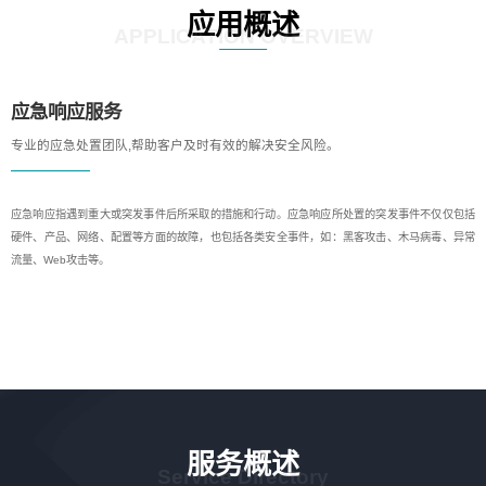
应用概述
APPLICATION OVERVIEW
应急响应服务
专业的应急处置团队,帮助客户及时有效的解决安全风险。
应急响应指遇到重大或突发事件后所采取的措施和行动。应急响应所处置的突发事件不仅仅包括
硬件、产品、网络、配置等方面的故障，也包括各类安全事件，如：黑客攻击、木马病毒、异常
流量、Web攻击等。
服务概述
Service Directory